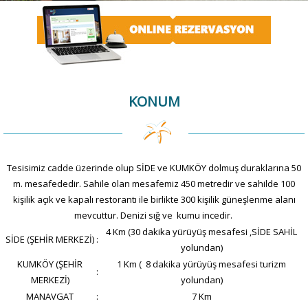
KONUM
Tesisimiz cadde üzerinde olup SİDE ve KUMKÖY dolmuş duraklarına 50
m. mesafededir. Sahile olan mesafemiz 450 metredir ve sahilde 100
kişilik açık ve kapalı restorantı ile birlikte 300 kişilik güneşlenme alanı
mevcuttur. Denizi sığ ve kumu incedir.
4 Km (30 dakika yürüyüş mesafesi ,SİDE SAHİL
SİDE (ŞEHİR MERKEZİ)
:
yolundan)
KUMKÖY (ŞEHİR
1 Km ( 8 dakika yürüyüş mesafesi turizm
:
MERKEZİ)
yolundan)
MANAVGAT
:
7 Km